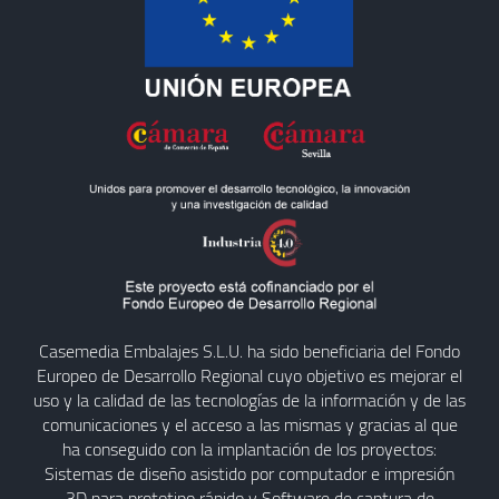
Casemedia Embalajes S.L.U. ha sido beneficiaria del Fondo
Europeo de Desarrollo Regional cuyo objetivo es mejorar el
uso y la calidad de las tecnologías de la información y de las
comunicaciones y el acceso a las mismas y gracias al que
ha conseguido con la implantación de los proyectos:
Sistemas de diseño asistido por computador e impresión
3D para prototipo rápido y Software de captura de