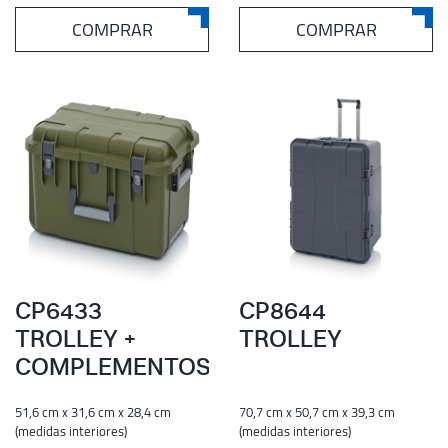
COMPRAR
COMPRAR
CP6433
CP8644
TROLLEY +
TROLLEY
COMPLEMENTOS
51,6 cm x 31,6 cm x 28,4 cm
70,7 cm x 50,7 cm x 39,3 cm
(medidas interiores)
(medidas interiores)