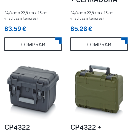
+ CERRADURA
34,8 cm x 22,9 cm x 15 cm
34,8 cm x 22,9 cm x 15 cm
(medidas interiores)
(medidas interiores)
83,59 €
85,26 €
COMPRAR
COMPRAR
CP4322
CP4322 +