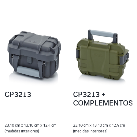
CP3213
CP3213 +
COMPLEMENTOS
23,10 cm x 13,10 cm x 12,4 cm
23,10 cm x 13,10 cm x 12,4 cm
(medidas interiores)
(medidas interiores)