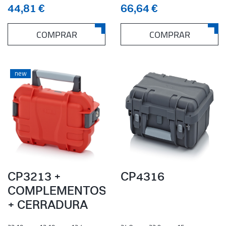
44,81 €
66,64 €
COMPRAR
COMPRAR
new
CP3213 +
CP4316
COMPLEMENTOS
+ CERRADURA