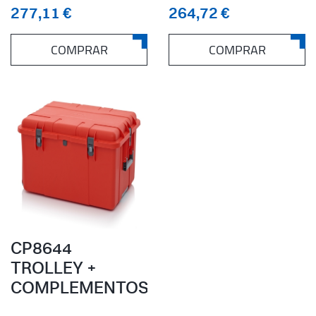
277,11 €
264,72 €
COMPRAR
COMPRAR
CP8644
TROLLEY +
COMPLEMENTOS