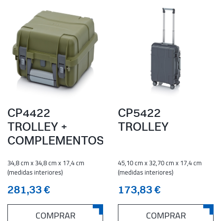
CP4422
CP5422
TROLLEY +
TROLLEY
COMPLEMENTOS
34,8 cm x 34,8 cm x 17,4 cm
45,10 cm x 32,70 cm x 17,4 cm
(medidas interiores)
(medidas interiores)
281,33 €
173,83 €
COMPRAR
COMPRAR