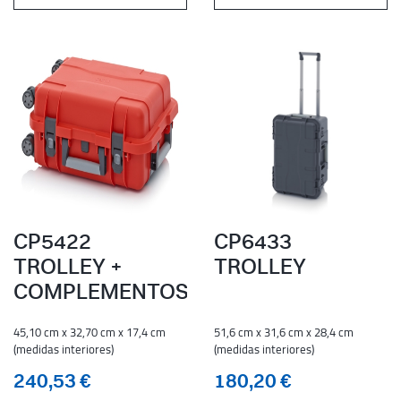
CP5422
CP6433
TROLLEY +
TROLLEY
COMPLEMENTOS
45,10 cm x 32,70 cm x 17,4 cm
51,6 cm x 31,6 cm x 28,4 cm
(medidas interiores)
(medidas interiores)
240,53 €
180,20 €