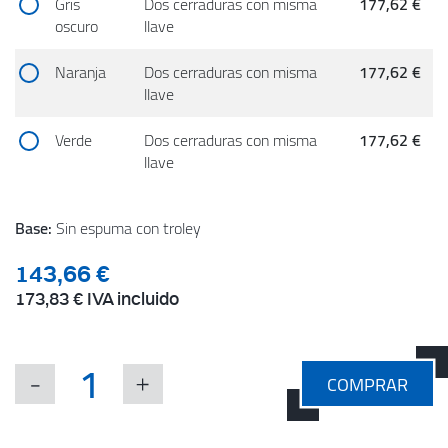
Gris
Dos cerraduras con misma
177,62 €
oscuro
llave
Naranja
Dos cerraduras con misma
177,62 €
llave
Verde
Dos cerraduras con misma
177,62 €
llave
Base:
Sin espuma con troley
143,66 €
173,83 €
IVA incluido
COMPRAR