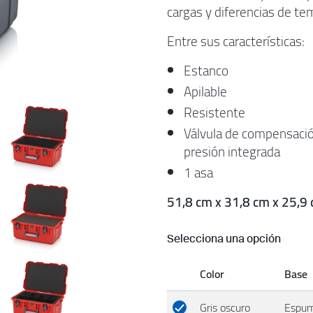
cargas y diferencias de te
Entre sus características:
Estanco
Apilable
Resistente
Válvula de compensació
presión integrada
1 asa
51,8 cm x 31,8 cm x 25,9 
Selecciona una opción
Color
Base
Gris oscuro
Espum