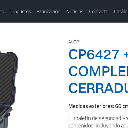
os
Productos
Fabricación
Noticias
Contacto
Catálo
AUER
CP6427 
COMPLE
CERRAD
Medidas exteriores: 60 c
El maletín de seguridad P
contenidos, incluyendo aq