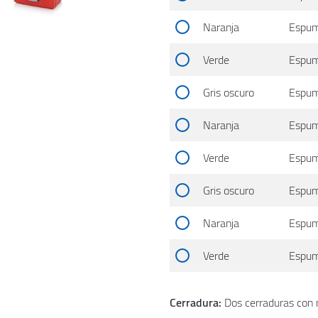
Naranja
Espum
Verde
Espum
Gris oscuro
Espum
Naranja
Espum
Verde
Espum
Gris oscuro
Espum
Naranja
Espum
Verde
Espum
Cerradura:
Dos cerraduras con 