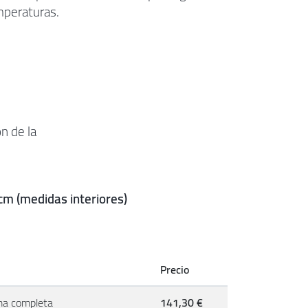
mperaturas.
n de la
cm (medidas interiores)
Precio
a completa
141,30 €