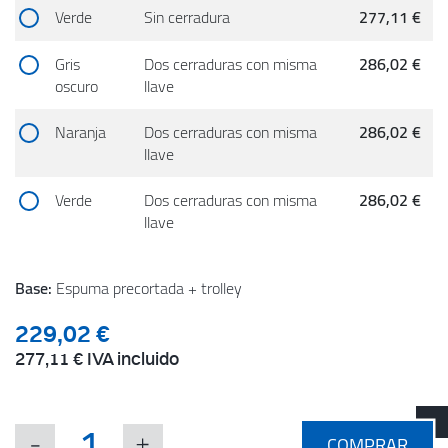
Verde
Sin cerradura
277,11 €
Gris
Dos cerraduras con misma
286,02 €
oscuro
llave
Naranja
Dos cerraduras con misma
286,02 €
llave
Verde
Dos cerraduras con misma
286,02 €
llave
Base:
Espuma precortada + trolley
229,02 €
277,11 €
IVA incluido
COMPRAR