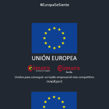
#EuropaSeSiente